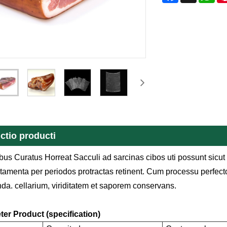
ctio producti
bus Curatus Horreat Sacculi ad sarcinas cibos uti possunt sicut 
tamenta per periodos protractas retinent. Cum processu perfecto, 
da. cellarium, viriditatem et saporem conservans.
er Product (specification)