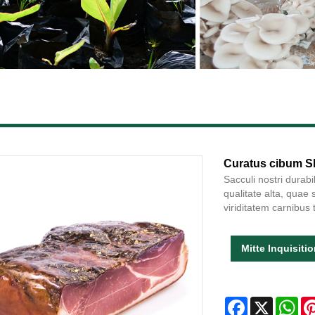
Curatus cibum Sh
Sacculi nostri durab
qualitate alta, qua
viriditatem carnibus t
Mitte Inquisiti
Facebook
X
Wh