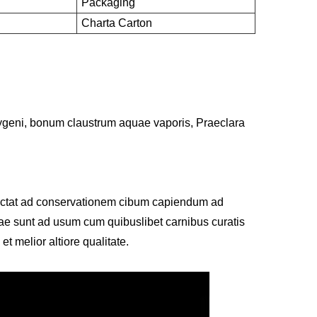
Packaging
Charta Carton
ygeni, bonum claustrum aquae vaporis, Praeclara
spectat ad conservationem cibum capiendum ad
tae sunt ad usum cum quibuslibet carnibus curatis
et melior altiore qualitate.