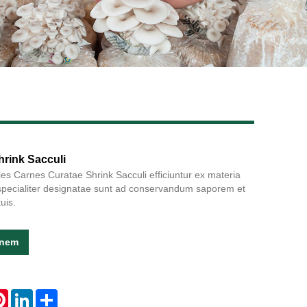
Live
rink Sacculi
iles Carnes Curatae Shrink Sacculi efficiuntur ex materia
e specialiter designatae sunt ad conservandum saporem et
uis.
onem
atsApp
Pinterest
LinkedIn
Share