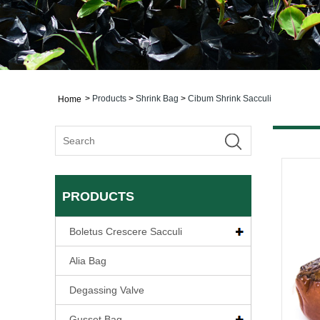
>
Products
>
Shrink Bag
>
Cibum Shrink Sacculi
Home
PRODUCTS
Boletus Crescere Sacculi
Alia Bag
Degassing Valve
Gusset Bag