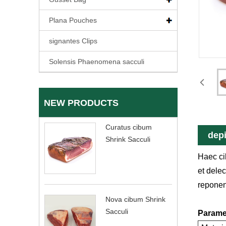
Plana Pouches
signantes Clips
Solensis Phaenomena sacculi
NEW PRODUCTS
Curatus cibum
depi
Shrink Sacculi
Haec ci
et delec
reponen
Nova cibum Shrink
Sacculi
Paramet