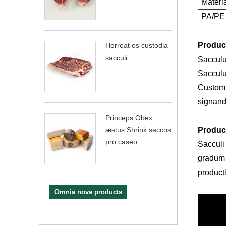
Materi
PA/PE
Product
Horreat os custodia
sacculi
Saccul
Saccul
Custom 
signand
Princeps Obex
Product
æstus Shrink saccos
pro caseo
Sacculi
gradum 
producti
Omnia nova products