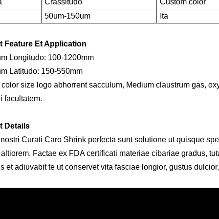
a
Crassitudo
Custom color
50um-150um
Ita
 Feature Et Application
um Longitudo: 100-1200mm
um Latitudo: 150-550mm
color size logo abhorrent sacculum, Medium claustrum gas, ox
i facultatem.
 Details
 nostri Curati Caro Shrink perfecta sunt solutione ut quisque 
altiorem. Factae ex FDA certificati materiae cibariae gradus, tu
s et adiuvabit te ut conservet vita fasciae longior, gustus dulcior, 