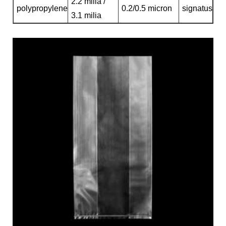
2.2 milia /
polypropylene
0.2/0.5 micron
signatus
3.1 milia