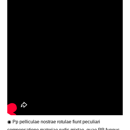
◉ Pp pelliculae nostrae rotulae fiunt peculiari
compensatione materiae rudis mixtae, quae PP fungus