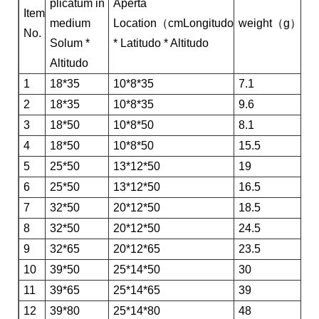
plicatum in
Aperta
Item
medium
Location（cmLongitudo
weight（g）
Cr
No.
Solum *
* Latitudo * Altitudo
Altitudo
1
18*35
10*8*35
7.1
6
2
18*35
10*8*35
9.6
8
3
18*50
10*8*50
8.1
6
4
18*50
10*8*50
15.5
8
5
25*50
13*12*50
19
6
6
25*50
13*12*50
16.5
8
7
32*50
20*12*50
18.5
6
8
32*50
20*12*50
24.5
8
9
32*65
20*12*65
23.5
6
10
39*50
25*14*50
30
8
11
39*65
25*14*65
39
8
12
39*80
25*14*80
48
8