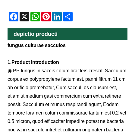
Facebook
X
WhatsApp
Pinterest
LinkedIn
Share
depictio producti
fungus culturae sacculos
1.Product Introduction
◉ PP fungus in saccis colum bracteis crescit. Sacculum
corpus ex polypropylene factum est, panni filtrum 11 cm
ab orificio premebatur, Cum sacculi os clausum est,
etiam ut medium gasi commercium cum extra retinere
possit. Sacculum et munus respirandi agunt, Eodem
tempore foramen colum commissurae tantum est 0.2 vel
0.5 micron, quod efficaciter impedire potest ne bacteria
nociva in sacculo intret et culturam originalem bacteria