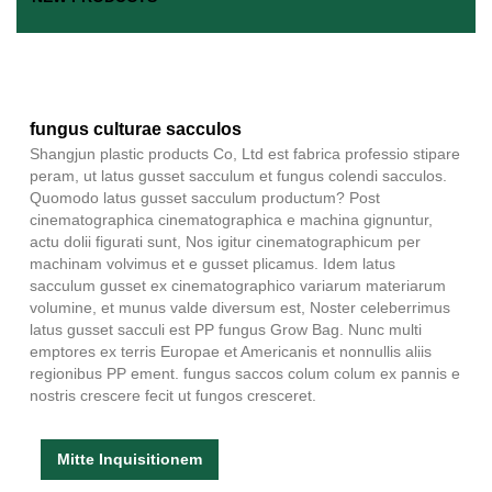
fungus culturae sacculos
Shangjun plastic products Co, Ltd est fabrica professio stipare
peram, ut latus gusset sacculum et fungus colendi sacculos.
Quomodo latus gusset sacculum productum? Post
cinematographica cinematographica e machina gignuntur,
actu dolii figurati sunt, Nos igitur cinematographicum per
machinam volvimus et e gusset plicamus. Idem latus
sacculum gusset ex cinematographico variarum materiarum
volumine, et munus valde diversum est, Noster celeberrimus
latus gusset sacculi est PP fungus Grow Bag. Nunc multi
emptores ex terris Europae et Americanis et nonnullis aliis
regionibus PP ement. fungus saccos colum colum ex pannis e
nostris crescere fecit ut fungos cresceret.
Mitte Inquisitionem