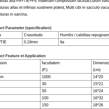
litas alta PA+TIE+PE materiam compositam facit
sacculum valid
uras altas et infimas sustinere potest, Multi cibi in sacculo vacu
turas in sarcina.
ct Parameter (specification)
a
Crassitudo
Humilis / caliditas repugnan
/TIE
0.19mm
Ita
ct Feature et Application
sion
facultatem
Dimensi
(P.)
(cm)
cm
1000
14*20
30
15*21
50
16*24
100
16*32
150
18*26