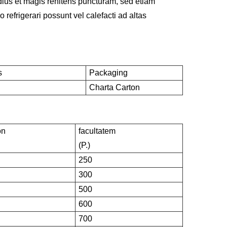
ius et magis renitens puncturam, sed etiam
o refrigerari possunt vel calefacti ad altas
s
Packaging
Charta Carton
on
facultatem
(P.)
250
300
500
600
700