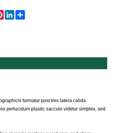
atsApp
Pinterest
LinkedIn
Share
raphicis formatur post tres latera calida
mplex perlucidum plastic sacculo videtur simplex, sed