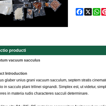
Facebook
X
Wh
ctio producti
tum vacuum sacculus
ct Introduction
us glaber unius grani vacuum sacculum, septem stratis cinematog
o in sacculo plani trilinei signandi. Simplex est, ut videtur, si
eres in materia rudis characteres sacculi determinare.