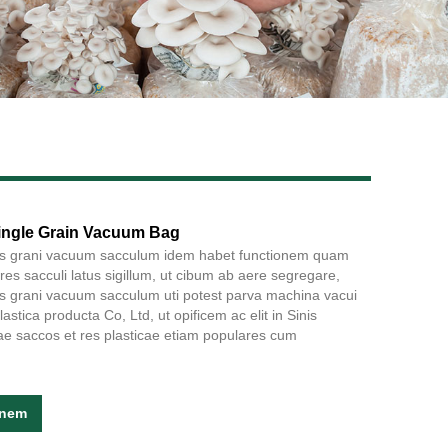
Live
ingle Grain Vacuum Bag
us grani vacuum sacculum idem habet functionem quam
es sacculi latus sigillum, ut cibum ab aere segregare,
us grani vacuum sacculum uti potest parva machina vacui
stica producta Co, Ltd, ut opificem ac elit in Sinis
ae saccos et res plasticae etiam populares cum
onem