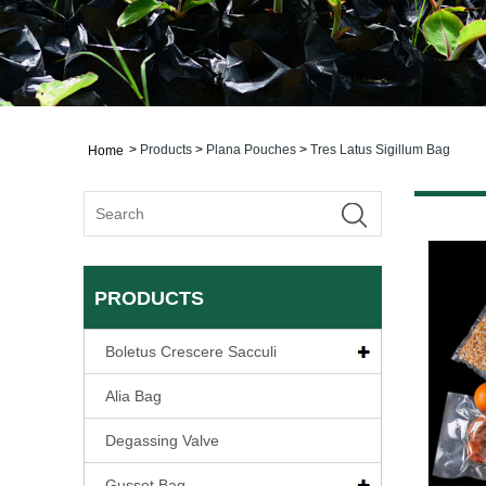
>
Products
>
Plana Pouches
>
Tres Latus Sigillum Bag
Home
PRODUCTS
Boletus Crescere Sacculi
Alia Bag
Degassing Valve
Gusset Bag