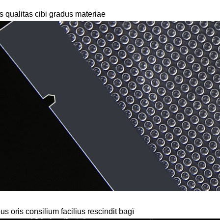
s qualitas cibi gradus materiae
us oris consilium facilius rescindit bagï