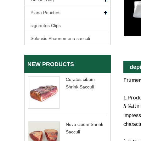
Plana Pouches
signantes Clips
Solensis Phaenomena sacculi
NEW PRODUCTS
depi
Curatus cibum
Frumen
Shrink Sacculi
1.Produ
â-‰
Uni
impressi
charact
Nova cibum Shrink
Sacculi