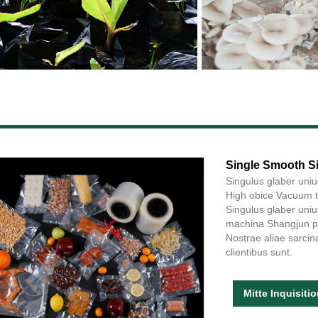
Single Smooth S
Singulus glaber uni
High obice Vacuum tr
Singulus glaber uni
machina Shangjun pla
Nostrae aliae sarcin
clientibus sunt.
Mitte Inquisiti