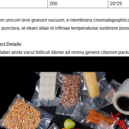
200
20*25
m unicum leve granum vacuum, e membrana cinematographica v
 punctura, et etiam altae et infimae temperaturae sustinere poss
ct Details
laber arista vacui folliculi Idonei ad omnia genera ciborum pa