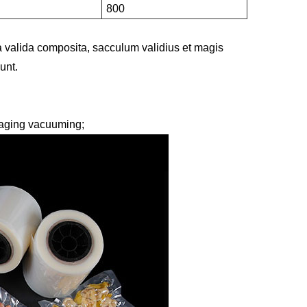
800
alida composita, sacculum validius et magis
unt.
ckaging vacuuming;