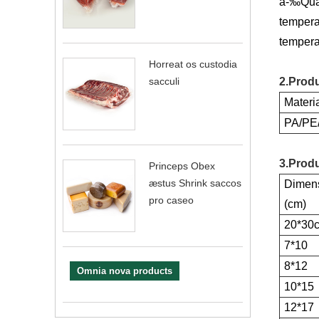
â-‰
Qua
temperat
tempera
Horreat os custodia
sacculi
2.Produ
Materi
PA/PE
3.Produ
Princeps Obex
æstus Shrink saccos
Dimen
pro caseo
(cm)
20*30
7*10
8*12
Omnia nova products
10*15
12*17