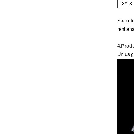
13*18
Sacculu
renitens
4.Produ
Unius g