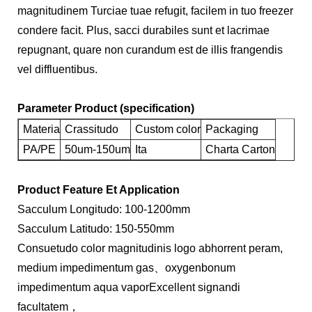
magnitudinem Turciae tuae refugit, facilem in tuo freezer
condere facit. Plus, sacci durabiles sunt et lacrimae
repugnant, quare non curandum est de illis frangendis
vel diffluentibus.
Parameter Product (specification)
Materia
Crassitudo
Custom color
Packaging
PA/PE
50um-150um
Ita
Charta Carton
Product Feature Et Application
Sacculum Longitudo: 100-1200mm
Sacculum Latitudo: 150-550mm
Consuetudo color magnitudinis logo abhorrent peram,
medium impedimentum gas、oxygenbonum
impedimentum aqua vaporExcellent signandi
facultatem，