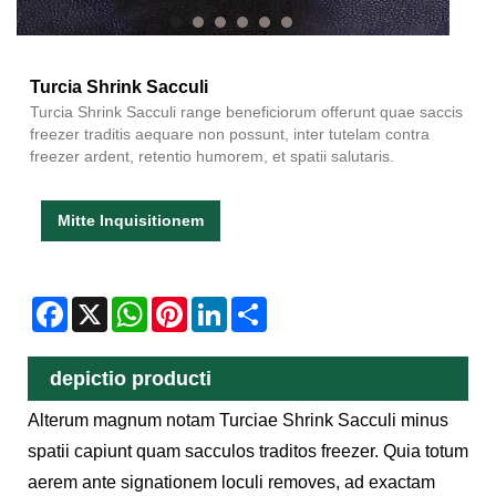
Turcia Shrink Sacculi
Turcia Shrink Sacculi range beneficiorum offerunt quae saccis
freezer traditis aequare non possunt, inter tutelam contra
freezer ardent, retentio humorem, et spatii salutaris.
Mitte Inquisitionem
Facebook
X
WhatsApp
Pinterest
LinkedIn
Share
depictio producti
Alterum magnum notam Turciae Shrink Sacculi minus
spatii capiunt quam sacculos traditos freezer. Quia totum
aerem ante signationem loculi removes, ad exactam