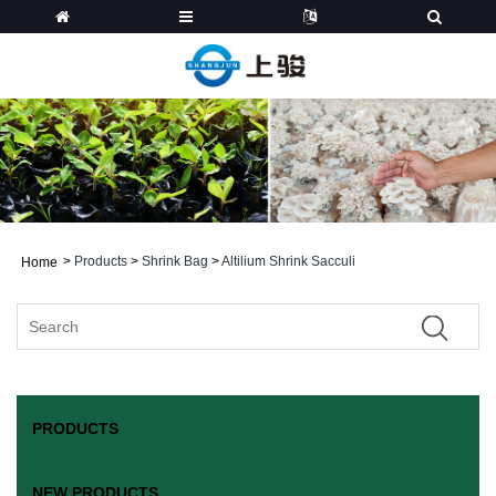
>
Products
>
Shrink Bag
>
Altilium Shrink Sacculi
Home
PRODUCTS
NEW PRODUCTS